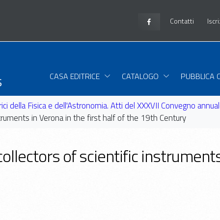
Contatti
Iscr
s
CASA EDITRICE
CATALOGO
PUBBLICA 
torici della Fisica e dell'Astronomia. Atti del XXXVII Convegno an
truments in Verona in the first half of the 19th Century
lectors of scientific instruments i