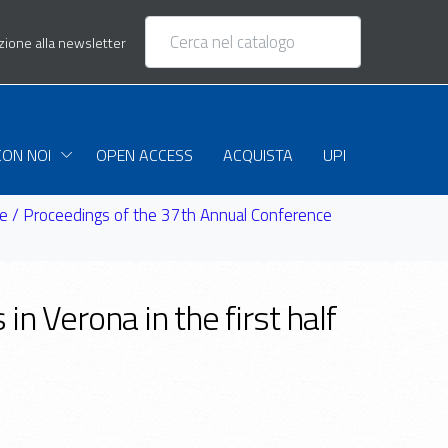
izione alla newsletter
CON NOI
OPEN ACCESS
ACQUISTA
UPI
nuale / Proceedings of the 37th Annual Conference
n Verona in the first half