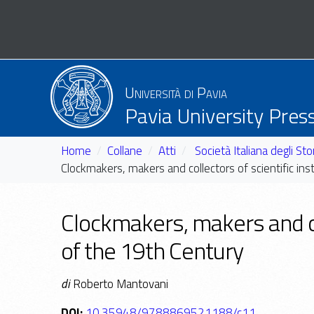
Università di Pavia
Pavia University Pres
Home
Collane
Atti
Società Italiana degli S
Clockmakers, makers and collectors of scientific ins
Clockmakers, makers and col
of the 19th Century
di
Roberto Mantovani
DOI:
10.35948/9788869521188/c11