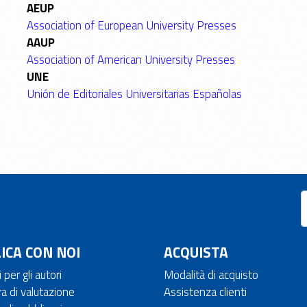
AEUP
Association of European University Presses
AAUP
Association of American University Presses
UNE
Unión de Editoriales Universitarias Españolas
ICA CON NOI
ACQUISTA
 per gli autori
Modalità di acquisto
a di valutazione
Assistenza clienti