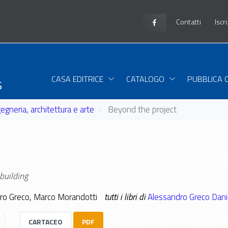
Contatti
Iscr
s
CASA EDITRICE
CATALOGO
PUBBLICA 
gegneria, architettura e arte
Beyond the project
building
dro Greco, Marco Morandotti
tutti i libri di
Alessandro Greco
Dani
CARTACEO
PDF