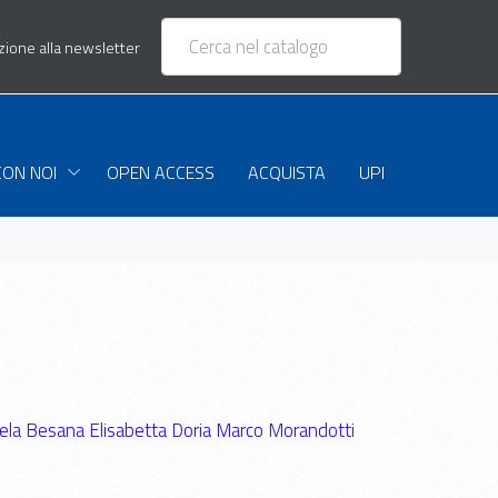
izione alla newsletter
CON NOI
OPEN ACCESS
ACQUISTA
UPI
ela Besana
Elisabetta Doria
Marco Morandotti