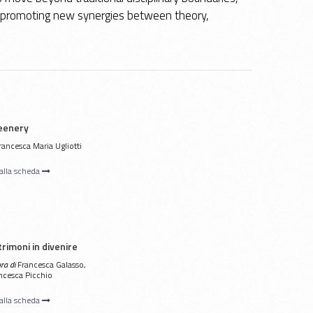
nd promoting new synergies between theory,
eenery
rancesca Maria Ugliotti
 alla scheda
rimoni in divenire
ura di
Francesca Galasso,
ncesca Picchio
 alla scheda