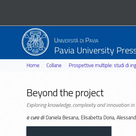
Università di Pavia
Pavia University Pres
Home
Collane
Prospettive multiple: studi di in
Beyond the project
Exploring knowledge, complexity and innovation in 
a cura di
Daniela Besana, Elisabetta Doria, Alessan