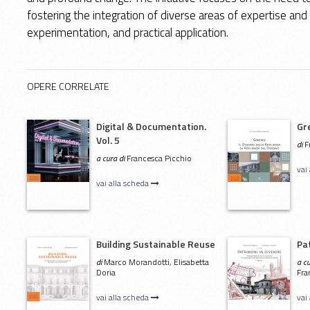
fostering the integration of diverse areas of expertise a
experimentation, and practical application.
OPERE CORRELATE
Digital & Documentation.
Gr
Vol. 5
di
F
a cura di
Francesca Picchio
vai
vai alla scheda
Building Sustainable Reuse
Pat
di
Marco Morandotti, Elisabetta
a c
Doria
Fra
vai alla scheda
vai