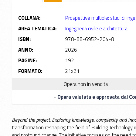
COLLANA:
Prospettive multiple: studi di inge
AREA TEMATICA:
Ingegneria civile e architettura
ISBN:
978-88-6952-204-8
ANNO:
2026
PAGINE:
192
FORMATO:
21x21
Opera non in vendita
-
Opera valutata e approvata dal Com
Beyond the project. Exploring knowledge, complexity and innov
transformation reshaping the field of Building Technology 
and profound change. The initiative focuses on the need to