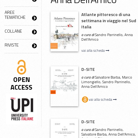
AREE
Atlante pittoresco di una
TEMATICHE
settimana in viaggio nel Sud
Italia
COLLANE
a cura di
Sandro Parrinello, Anna
Dell'Amico
RIVISTE
vai alla scheda
D-SITE
a cura di
Salvatore Barba, Marco
OPEN
Limongiello, Sandro Parrinello,
ACCESS
Anna Dell'Amico
vai alla scheda
D-SITE
a cura di
Sandro Parrinello,
Salvatore Barba, Anna Dell'Amico,