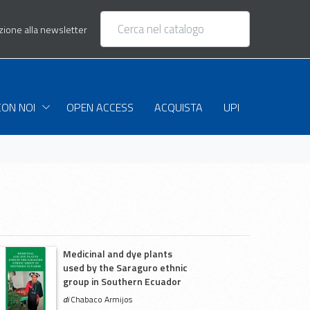
izione alla newsletter
CON NOI
OPEN ACCESS
ACQUISTA
UPI
Medicinal and dye plants
used by the Saraguro ethnic
group in Southern Ecuador
di
Chabaco Armijos