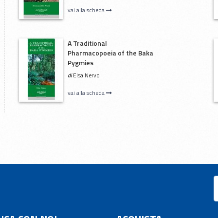
vai alla scheda
A Traditional
Pharmacopoeia of the Baka
Pygmies
di
Elsa Nervo
vai alla scheda