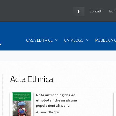
Contatti
Iscr
s
CASA EDITRICE
CATALOGO
PUBBLICA 
Acta Ethnica
Note antropologiche ed
etnobotaniche su alcune
popolazioni africane
di
Simonetta Neri