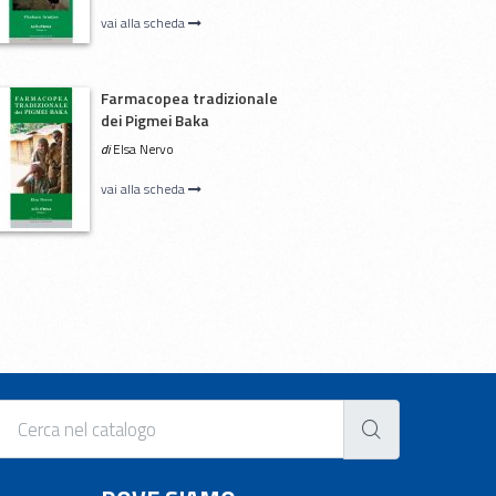
vai alla scheda
Farmacopea tradizionale
dei Pigmei Baka
di
Elsa Nervo
vai alla scheda