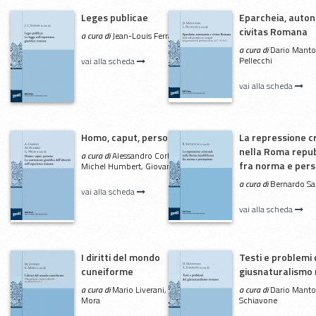
Leges publicae
Eparcheia, auto
civitas Romana
a cura di
Jean-Louis Ferrary
a cura di
Dario Mantov
Pellecchi
vai alla scheda
vai alla scheda
Homo, caput, persona
La repressione c
nella Roma repu
a cura di
Alessandro Corbino,
fra norma e per
Michel Humbert, Giovanni Negri
a cura di
Bernardo Sa
vai alla scheda
vai alla scheda
I diritti del mondo
Testi e problemi 
cuneiforme
giusnaturalismo
a cura di
Mario Liverani, Clelia
a cura di
Dario Manto
Mora
Schiavone