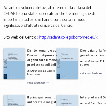
Accanto ai volumi collettivi, all’interno della collana del
CEDANT sono state pubblicate anche tre monografie di
importanti studiosi che hanno contribuito in modo
significativo all’attività di ricerca del Centro.
Sito web del Centro
>http://cedant.collegioborromeo.eu/<
Diritto romano e economia.
Diocleziano: la f
Due modi di pensare e
giuridica dell'im
organizzare il mondo (nei
a cura di
Werner Eck, 
primi tre secoli dell'Impero)
Puliatti
a cura di
Elio Lo Cascio, Dario
vai alla scheda
Mantovani
vai alla scheda
Il princeps romano:
Interpretare il D
autocrate o magistrato?
a cura di
Dario Manto