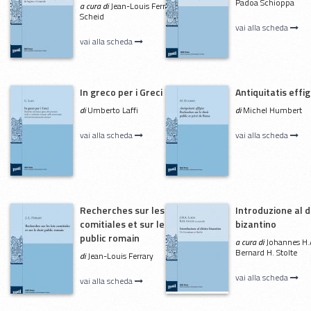
Padoa Schioppa
a cura di
Jean-Louis Ferrary, John
Scheid
vai alla scheda
vai alla scheda
In greco per i Greci
Antiquitatis effig
di
Umberto Laffi
di
Michel Humbert
vai alla scheda
vai alla scheda
Recherches sur les lois
Introduzione al d
comitiales et sur le droit
bizantino
public romain
a cura di
Johannes H.A
Bernard H. Stolte
di
Jean-Louis Ferrary
vai alla scheda
vai alla scheda