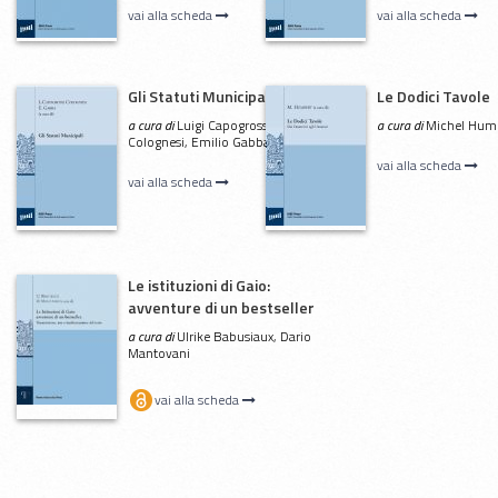
vai alla scheda
vai alla scheda
Gli Statuti Municipali
Le Dodici Tavole
a cura di
Luigi Capogrossi
a cura di
Michel Hum
Colognesi, Emilio Gabba
vai alla scheda
vai alla scheda
Le istituzioni di Gaio:
avventure di un bestseller
a cura di
Ulrike Babusiaux, Dario
Mantovani
vai alla scheda