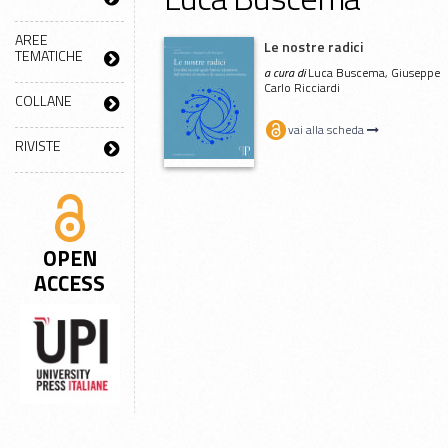
AREE
Le nostre radici
TEMATICHE
a cura di
Luca Buscema, Giuseppe
Carlo Ricciardi
COLLANE
vai alla scheda
RIVISTE
OPEN
ACCESS