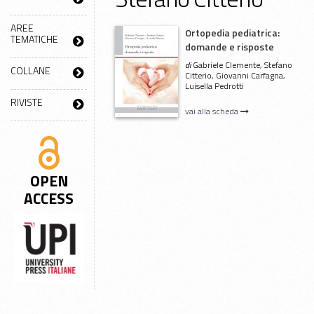
AREE
Ortopedia pediatrica:
TEMATICHE
domande e risposte
di
Gabriele Clemente, Stefano
COLLANE
Citterio, Giovanni Carfagna,
Luisella Pedrotti
RIVISTE
vai alla scheda
OPEN
ACCESS