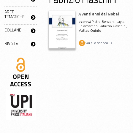
AREE
A venti anni dal Nobel
TEMATICHE
a cura di
Pietro Benzoni, Layla
Colamartino, Fabrizio Fiaschini,
COLLANE
Matteo Quinto
RIVISTE
vai alla scheda
OPEN
ACCESS