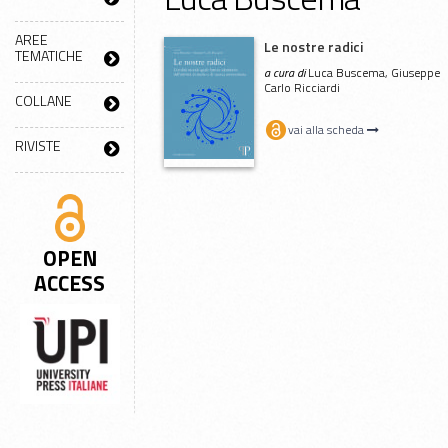
AREE
Le nostre radici
TEMATICHE
a cura di
Luca Buscema, Giuseppe
Carlo Ricciardi
COLLANE
vai alla scheda
RIVISTE
OPEN
ACCESS