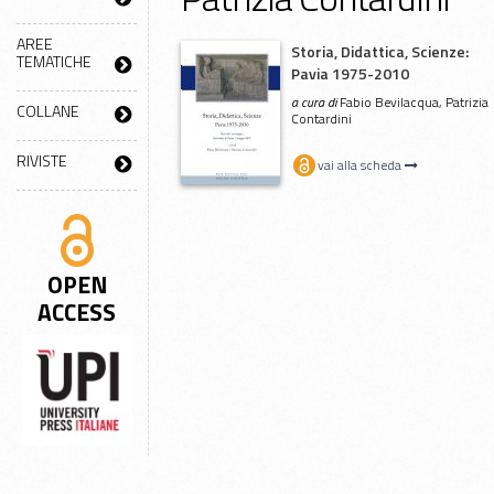
AREE
Storia, Didattica, Scienze:
TEMATICHE
Pavia 1975-2010
a cura di
Fabio Bevilacqua, Patrizia
COLLANE
Contardini
RIVISTE
vai alla scheda
OPEN
ACCESS