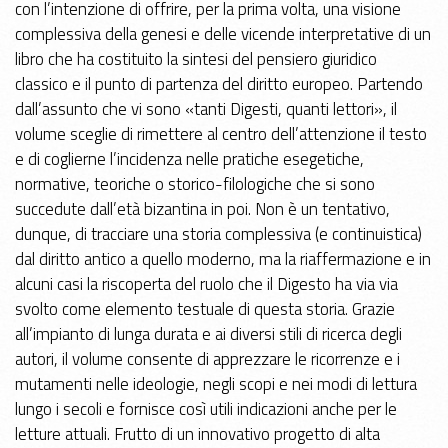
con l’intenzione di offrire, per la prima volta, una visione
complessiva della genesi e delle vicende interpretative di un
libro che ha costituito la sintesi del pensiero giuridico
classico e il punto di partenza del diritto europeo. Partendo
dall’assunto che vi sono «tanti Digesti, quanti lettori», il
volume sceglie di rimettere al centro dell’attenzione il testo
e di coglierne l’incidenza nelle pratiche esegetiche,
normative, teoriche o storico-filologiche che si sono
succedute dall’età bizantina in poi. Non è un tentativo,
dunque, di tracciare una storia complessiva (e continuistica)
dal diritto antico a quello moderno, ma la riaffermazione e in
alcuni casi la riscoperta del ruolo che il Digesto ha via via
svolto come elemento testuale di questa storia. Grazie
all’impianto di lunga durata e ai diversi stili di ricerca degli
autori, il volume consente di apprezzare le ricorrenze e i
mutamenti nelle ideologie, negli scopi e nei modi di lettura
lungo i secoli e fornisce così utili indicazioni anche per le
letture attuali. Frutto di un innovativo progetto di alta