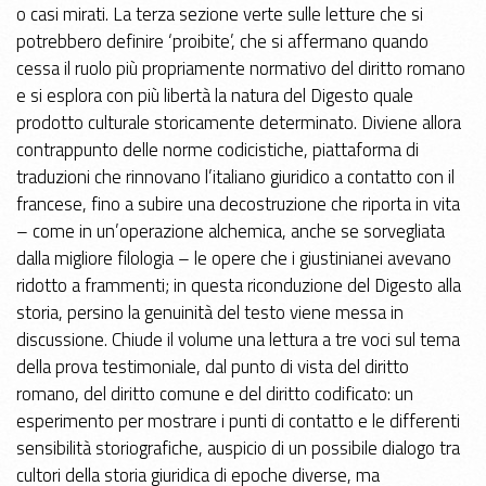
o casi mirati. La terza sezione verte sulle letture che si
potrebbero definire ‘proibite’, che si affermano quando
cessa il ruolo più propriamente normativo del diritto romano
e si esplora con più libertà la natura del Digesto quale
prodotto culturale storicamente determinato. Diviene allora
contrappunto delle norme codicistiche, piattaforma di
traduzioni che rinnovano l’italiano giuridico a contatto con il
francese, fino a subire una decostruzione che riporta in vita
– come in un’operazione alchemica, anche se sorvegliata
dalla migliore filologia – le opere che i giustinianei avevano
ridotto a frammenti; in questa riconduzione del Digesto alla
storia, persino la genuinità del testo viene messa in
discussione. Chiude il volume una lettura a tre voci sul tema
della prova testimoniale, dal punto di vista del diritto
romano, del diritto comune e del diritto codificato: un
esperimento per mostrare i punti di contatto e le differenti
sensibilità storiografiche, auspicio di un possibile dialogo tra
cultori della storia giuridica di epoche diverse, ma