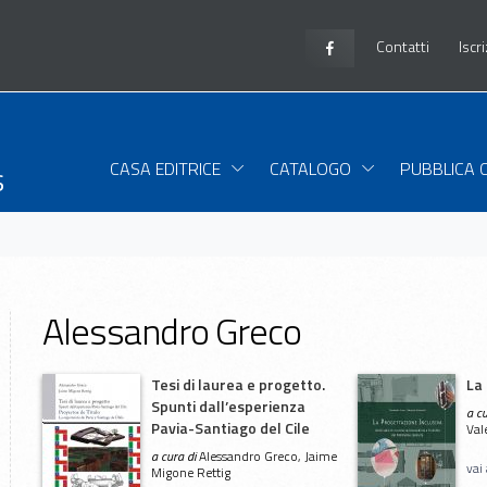
Contatti
Iscr
s
CASA EDITRICE
CATALOGO
PUBBLICA 
Alessandro Greco
Tesi di laurea e progetto.
La
Spunti dall’esperienza
a c
Pavia-Santiago del Cile
Val
a cura di
Alessandro Greco, Jaime
vai
Migone Rettig