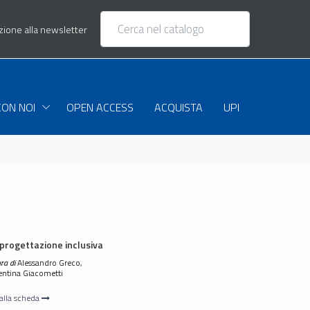
izione alla newsletter
CON NOI
OPEN ACCESS
ACQUISTA
UPI
 progettazione inclusiva
ura di
Alessandro Greco,
entina Giacometti
 alla scheda