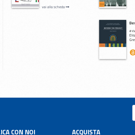
vai alla scheda
Be
a c
Eli
Gre
ICA CON NOI
ACQUISTA